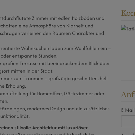
Kon
htdurchflutete Zimmer mit edlen Holzböden und
 schaffen eine Atmosphäre von Klarheit und
schrägen verleihen den Räumen Charakter und
rientierte Wohnküchen laden zum Wohlfühlen ein –
e oder entspannte Stunden.
ur großen Terrasse mit beeindruckendem Blick über
sort mitten in der Stadt.
mmer zum Träumen – großzügig geschnitten, hell
che Erholung.
umaufteilung für Homeoffice, Gästezimmer oder
Anf
ten.
äranlagen, modernes Design und ein zusätzliches
E-Mail
unktionalität.
en stilvolle Architektur mit luxuriöser
ichermaßen repräsentativ und behaglich ist.