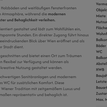
Verma
Holzböden und weitläufigen Fensterfronten
Objek
de Atmosphäre, während die
modernen
Miete
r und Behaglichkeit verleihen.
Nutzu
Fläch
entiert gestaltet und lädt zum Wohlfühlen ein,
Wohnf
ntspannte Stunden. Ein direkter Zugang führt hinaus
Balko
 beeindruckenden Blick über Wien eröffnet und als
Bäder
r Stadt dient.
WC
geschnitten und bietet einen Ort zum Träumen
Balko
n flexibel zur Verfügung und können als
Abste
 kreative Nutzung gestaltet werden.
HWB
Bauja
ochwertigen Sanitäranlagen und modernem
Letzte
es WC für zusätzlichen Komfort. Diese
Bauar
Wiener Tradition mit zeitgemäßem Luxus und
Zusta
rmaßen repräsentativ und behaglich ist.
Max. 