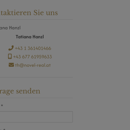
taktieren Sie uns
Tatiana Hanzl
+43 1 361401466
+43 677 61959633
th@novel-real.at
rage senden