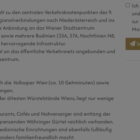
Ich
lt zu den zentralen Verkehrsknotenpunkten des 9.
und
egionalverbindungen nach Niederösterreich und ins
zur
he Anbindung an das Wiener Stadtzentrum
Mar
sowie mehrere Buslinien (35A, 37A, Nachtlinien N8,
hervorragende Infrastruktur.
S
al an das öffentliche Verkehrsnetz angebunden und
tzentrum.
ch die
Volksoper Wien
(ca. 10 Gehminuten) sowie
tungen.
 der ältesten Würstelstände Wiens, liegt nur wenige
urants, Cafés und Nahversorger sind entlang der
renzenden Währinger Gürtel reichlich vorhanden.
dizinische Einrichtungen sind ebenfalls fußläufig
onders familienfreundlich macht.