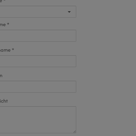
e
ame
name
on
icht