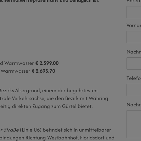
Anred
Vorn
Nach
 und Warmwasser
€ 2.599,00
nd Warmwasser
€ 2.693,70
Telef
 Bezirks Alsergrund, einem der begehrtesten
trale Verkehrsachse, die den Bezirk mit Währing
Nachr
eitig direkten Zugang zum Gürtel bietet.
r Straße
(Linie U6) befindet sich in unmittelbarer
rbindungen Richtung Westbahnhof, Floridsdorf und