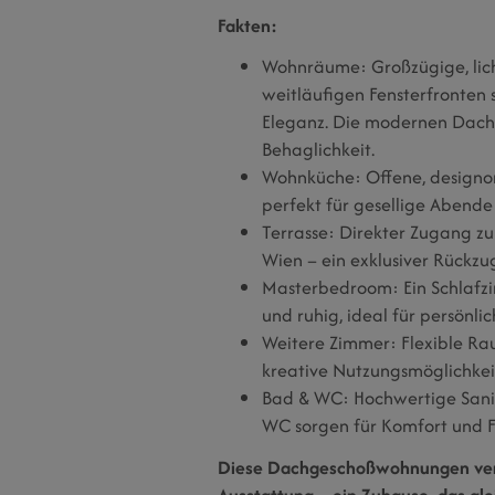
Fakten:
Wohnräume: Großzügige, lic
weitläufigen Fensterfronten
Eleganz. Die modernen Dach
Behaglichkeit.
Wohnküche: Offene, designo
perfekt für gesellige Abend
Terrasse: Direkter Zugang z
Wien – ein exklusiver Rückzug
Masterbedroom: Ein Schlafzi
und ruhig, ideal für persönli
Weitere Zimmer: Flexible Ra
kreative Nutzungsmöglichkei
Bad & WC: Hochwertige Sanit
WC sorgen für Komfort und F
Diese Dachgeschoßwohnungen verein
Ausstattung – ein Zuhause, das gle