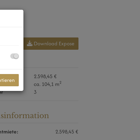
Download Expose
daten
2.598,45 €
ptieren
2
e
ca. 104,1 m
er
3
isinformation
tmiete:
2.598,45 €