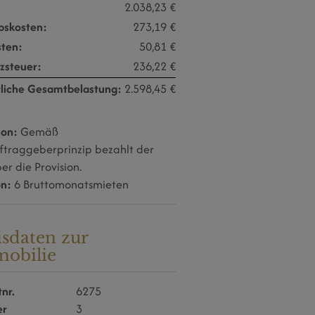
:
2.038,23 €
bskosten:
273,19 €
sten:
50,81 €
zsteuer:
236,22 €
liche Gesamtbelastung:
2.598,45 €
ion:
Gemäß
ftraggeberprinzip bezahlt der
r die Provision.
on:
6 Bruttomonatsmieten
isdaten zur
obilie
nr.
6275
er
3