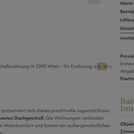
Miete
Betrie
Liftko
Umsat
monat
Provis
Erstau
Abgebe
Kauti
Bas
Imm
 präsentiert sich dieses prachtvolle Jugendstilhaus
ebauten Dachgeschoß
. Die Wohnungen verbinden
Objekt
m Wohnkomfort und bieten ein außergewöhnliches
Zimm
r.