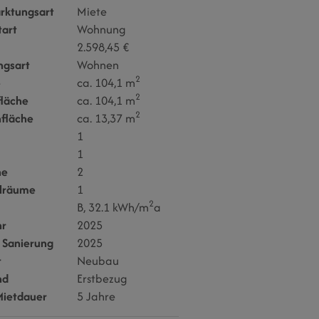
rktungsart
Miete
tart
Wohnung
2.598,45 €
ngsart
Wohnen
2
e
ca. 104,1 m
2
läche
ca. 104,1 m
2
nfläche
ca. 13,37 m
1
1
ne
2
llräume
1
2
B, 32.1 kWh/m
a
hr
2025
 Sanierung
2025
t
Neubau
nd
Erstbezug
Mietdauer
5 Jahre