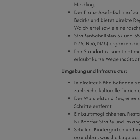
Meidling.
Der Franz-Josefs-Bahnhof zäh
Bezirks und bietet direkte R
Waldviertel sowie eine rasc
Straßenbahnlinien 37 und 38 
N35, N36, N38) ergänzen die 
Der Standort ist somit optim
erlaubt kurze Wege ins Stad
Umgebung und Infrastruktur:
In direkter Nähe befinden si
zahlreiche kulturelle Einrich
Der Würstelstand
Leo
, einer
Schritte entfernt.
Einkaufsmöglichkeiten, Resta
Nußdorfer Straße und im ang
Schulen, Kindergärten und me
erreichbar, was die Lage bes