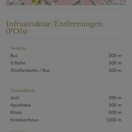
Tiles ©
basemap.at
Infrastruktur/Entfernungen
(POIs)
Verkehr
Bus
500 m
U-Bahn
500 m
Straßenbahn / Bus
500 m
Gesundheit
Arzt
500 m
Apotheke
500 m
Klinik
500 m
Krankenhaus
1500 m