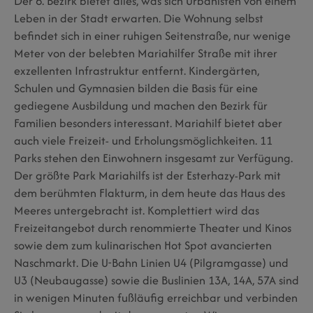
Der 6. Bezirk bietet alles, was sich Urbanisten von einem
Leben in der Stadt erwarten. Die Wohnung selbst
befindet sich in einer ruhigen Seitenstraße, nur wenige
Meter von der belebten Mariahilfer Straße mit ihrer
exzellenten Infrastruktur entfernt. Kindergärten,
Schulen und Gymnasien bilden die Basis für eine
gediegene Ausbildung und machen den Bezirk für
Familien besonders interessant. Mariahilf bietet aber
auch viele Freizeit- und Erholungsmöglichkeiten. 11
Parks stehen den Einwohnern insgesamt zur Verfügung.
Der größte Park Mariahilfs ist der Esterhazy-Park mit
dem berühmten Flakturm, in dem heute das Haus des
Meeres untergebracht ist. Komplettiert wird das
Freizeitangebot durch renommierte Theater und Kinos
sowie dem zum kulinarischen Hot Spot avancierten
Naschmarkt. Die U-Bahn Linien U4 (Pilgramgasse) und
U3 (Neubaugasse) sowie die Buslinien 13A, 14A, 57A sind
in wenigen Minuten fußläufig erreichbar und verbinden