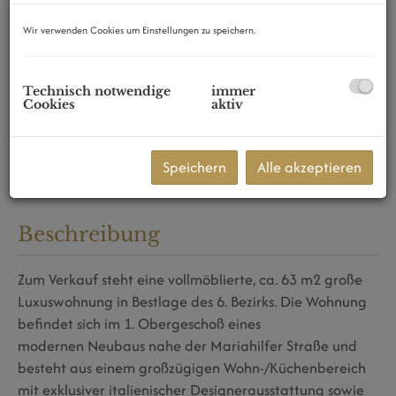
Wir verwenden Cookies um Einstellungen zu speichern.
Technisch notwendige
immer
Cookies
aktiv
Speichern
Alle akzeptieren
Beschreibung
Zum Verkauf steht eine vollmöblierte, ca. 63 m2 große
Luxuswohnung in Bestlage des 6. Bezirks. Die Wohnung
befindet sich im 1. Obergeschoß eines
modernen Neubaus nahe der Mariahilfer Straße und
besteht aus einem großzügigen Wohn-/Küchenbereich
mit exklusiver italienischer Designerausstattung sowie