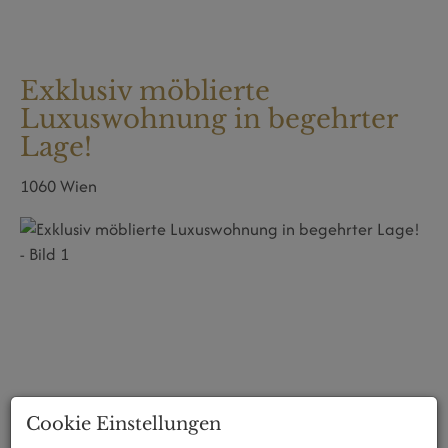
Exklusiv möblierte
Luxuswohnung in begehrter
Lage!
1060 Wien
Cookie Einstellungen