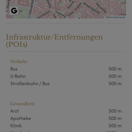
Tiles ©
basemap.at
Infrastruktur/Entfernungen
(POIs)
Verkehr
Bus
500 m
U-Bahn
500 m
Straßenbahn / Bus
500 m
Gesundheit
Arzt
500 m
Apotheke
500 m
Klinik
500 m