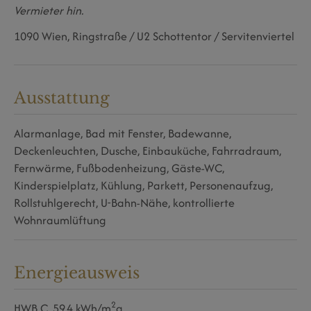
Vermieter hin.
1090 Wien, Ringstraße / U2 Schottentor / Servitenviertel
Ausstattung
Alarmanlage
Bad mit Fenster
Badewanne
Deckenleuchten
Dusche
Einbauküche
Fahrradraum
Fernwärme
Fußbodenheizung
Gäste-WC
Kinderspielplatz
Kühlung
Parkett
Personenaufzug
Rollstuhlgerecht
U-Bahn-Nähe
kontrollierte
Wohnraumlüftung
Energieausweis
2
HWB
C, 59.4 kWh/m
a