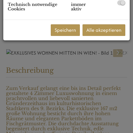
Technisch notwendige
immer
Cookies
aktiv
Speichern
Alle akzeptieren
Beschreibung
Zum Verkauf gelangt eine bis ins Detail perfekt
gestaltete 4 Zimmer Luxuswohnung in einem
prachtvollen und liebevoll sanierten
Gründerzeithaus im kulturhistorischen
Stadtkern des 9. Bezirks. Die exklusive 167 m2
große Wohnung besticht durch ihre hohen
Räume und eleganten Parkettböden im
Fischgrätmuster. Die durchdachte Ausstattung
begeistert durch exklusive Technik, edle