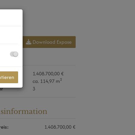
Download Expose
daten
reis
1.408.700,00 €
ptieren
2
e
ca. 114,97 m
er
3
isinformation
eis:
1.408.700,00 €