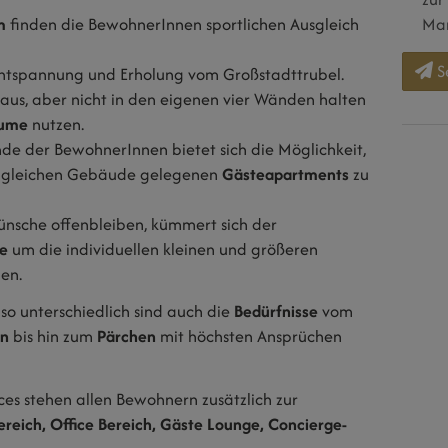
m
finden die BewohnerInnen sportlichen Ausgleich
Mar
S
Entspannung und Erholung vom Großstadttrubel.
aus, aber nicht in den eigenen vier Wänden halten
äume
nutzen.
unde der BewohnerInnen bietet sich die Möglichkeit,
m gleichen Gebäude gelegenen
Gästeapartments
zu
ünsche offenbleiben, kümmert sich der
ce
um die individuellen kleinen und größeren
en.
, so unterschiedlich sind auch die
Bedürfnisse
vom
en
bis hin zum
Pärchen
mit höchsten Ansprüchen
ces stehen allen Bewohnern zusätzlich zur
ereich, Office Bereich, Gäste Lounge, Concierge-