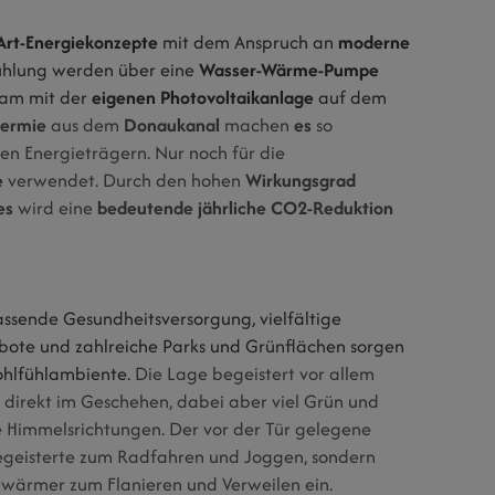
 Art-Energiekonzepte
mit dem Anspruch an
moderne
ühlung werden über eine
Wasser-Wärme-Pumpe
sam mit der
eigenen Photovoltaikanlage
auf dem
ermie
aus dem
Donaukanal
machen
es
so
n Energieträgern. Nur noch für die
e
verwendet. Durch den hohen
Wirkungsgrad
es
wird eine
bedeutende jährliche CO2-Reduktion
assende Gesundheitsversorgung, vielfältige
gebote und zahlreiche Parks und Grünflächen sorgen
ohlfühlambiente.
Die Lage begeistert vor allem
 direkt im Geschehen, dabei aber viel Grün und
e Himmelsrichtungen. Der vor der Tür gelegene
egeisterte zum Radfahren und Joggen, sondern
wärmer zum Flanieren und Verweilen ein.