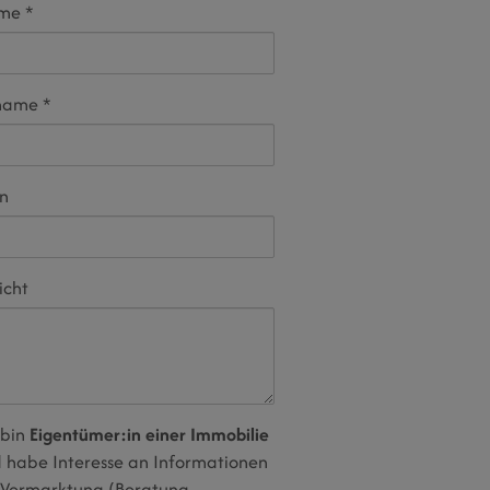
ame
name
on
icht
 bin
Eigentümer:in einer Immobilie
 habe Interesse an Informationen
 Vermarktung (Beratung,