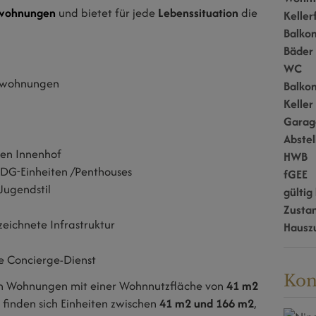
swohnungen
und bietet für jede
Lebenssituation
die
Keller
Balko
Bäder
WC
mswohnungen
Balko
Keller
Garag
Abste
gen Innenhof
HWB
 DG-Einheiten /Penthouses
fGEE
Jugendstil
gültig 
Zusta
eichnete Infrastruktur
Hausz
e Concierge-Dienst
Kon
n Wohnungen mit einer Wohnnutzfläche von
41 m2
finden sich Einheiten zwischen
41 m2 und 166 m2
,