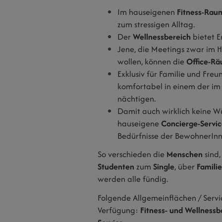
Im hauseigenen
Fitness-Rau
zum stressigen Alltag.
Der
Wellnessbereich
bietet 
Jene, die Meetings zwar im H
wollen, können die
Office-R
Exklusiv für Familie und Fre
komfortabel in einem der i
nächtigen.
Damit auch wirklich keine W
hauseigene
Concierge-Servi
Bedürfnisse der BewohnerInn
So verschieden die
Menschen
sind
Studenten
zum
Single
, über
Famili
werden alle fündig.
Folgende Allgemeinflächen / Servi
Verfügung:
Fitness- und Wellnessb