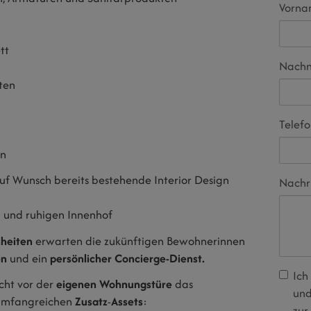
Vorn
tt
Nach
ten
Telef
rn
f Wunsch bereits bestehende Interior Design
Nachr
n und ruhigen Innenhof
heiten
erwarten die zukünftigen Bewohnerinnen
en
und ein
persönlicher
Concierge-Dienst.
Ich
cht vor der
eigenen
Wohnungstüre
das
und
 umfangreichen
Zusatz
-
Assets
:
zur