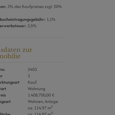
ion:
3% des Kaufpreises zzgl. 20%
bucheintragungsgebühr:
1,1%
erwerbsteuer:
3,5%
isdaten zur
obilie
nr.
5403
er
3
rktungsart
Kauf
tart
Wohnung
reis
1.408.700,00 €
ngsart
Wohnen
Anlage
2
e
ca. 114,97 m
2
läche
ca. 114,97 m