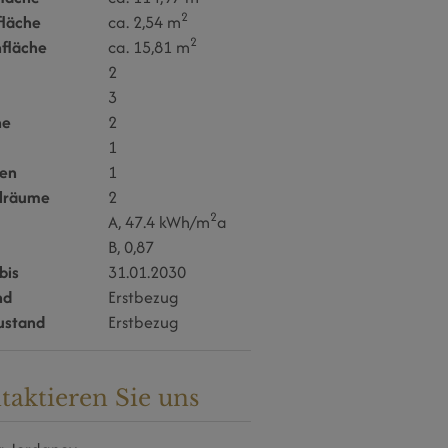
2
fläche
ca. 2,54 m
2
nfläche
ca. 15,81 m
2
3
ne
2
1
en
1
llräume
2
2
A, 47.4 kWh/m
a
B, 0,87
bis
31.01.2030
nd
Erstbezug
ustand
Erstbezug
taktieren Sie uns