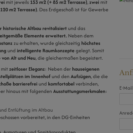
ei
mit jeweils
153 m2
(+ 85 m2 Terrasse)
,
zwei
mit
120 m2 Terrasse)
. Das Erdgeschoß ist für Gewerbe
er
historische Altbau
revitalisiert
und das
zeitgemäße
Elemente
erweitert.
Neben dem
bstanz
zu erhalten, wurde gleichzeitig
höchstes
ung
und
intelligente Raumkonzepte
gelegt. Somit
e
von
Alt
und
Neu
, die gleichermaßen begeistert.
mit
zeitloser Eleganz
: Neben der
hauseigenen
Anf
stellplätzen im Innenhof
und den
Aufzügen
, die die
choße
barrierefrei
und
komfortabel
verbinden,
E-Mail
er hinaus mit folgenden
Ausstattungsmerkmalen
:
und Entlüftung im Altbau
Anred
schossen vorbereitet, in den DG-Einheiten
, Armaturen und Sanitärprodukten