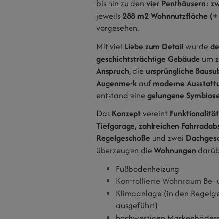
bis hin zu den
vier Penthäusern
:
zw
jeweils
288 m2
Wohnnutzfläche (+ 
vorgesehen.
Mit viel
Liebe zum Detail
wurde
d
geschichtsträchtige Gebäude
um
Anspruch
, die
ursprüngliche Bausu
Augenmerk
auf
moderne Ausstatt
entstand eine
gelungene
Symbios
Das
Konzept
vereint
Funktionalität
Tiefgarage, zahlreichen Fahrradab
Regelgeschoße
und zwei
Dachges
überzeugen die
Wohnungen
darüb
Fußbodenheizung
Kontrollierte Wohnraum Be- 
Klimaanlage (in den Regelge
ausgeführt)
hochwertigen Markenbädern