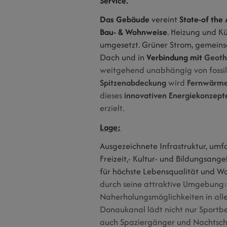
Service.
Das Gebäude
vereint
State-of the
Bau- & Wohnweise
. Heizung und K
umgesetzt. Grüner Strom, gemein
Dach und in
Verbindung mit
Geoth
weitgehend unabhängig von fossile
Spitzenabdeckung
wird
Fernwärm
dieses
innovativen Energiekonzept
erzielt.
Lage:
Ausgezeichnete Infrastruktur, umf
Freizeit,- Kultur- und Bildungsan
für höchste Lebensqualität und W
durch seine attraktive Umgebung:
Naherholungsmöglichkeiten in all
Donaukanal lädt nicht nur Sportb
auch Spaziergänger und Nachtsch