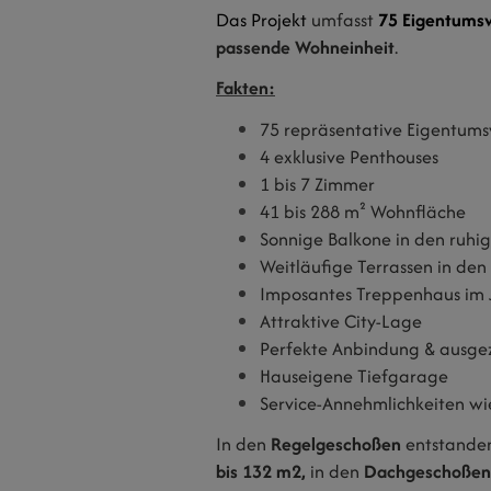
Das Projekt
umfasst
75 Eigentum
passende Wohneinheit
.
Fakten:
75 repräsentative Eigentu
4 exklusive Penthouses
1 bis 7 Zimmer
41 bis 288 m² Wohnfläche
Sonnige Balkone in den ruhi
Weitläufige Terrassen in den
Imposantes Treppenhaus im 
Attraktive City-Lage
Perfekte Anbindung & ausgez
Hauseigene Tiefgarage
Service-Annehmlichkeiten wi
In den
Regelgeschoßen
entstande
bis 132 m2
,
in den
Dachgeschoßen