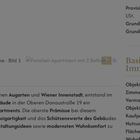
Provis
USt.
Grund
Grund
Bas
Imm
Objekt
Zimm
chen
Augarten
und
Wiener Innenstadt
, entstand im
Verma
bäude
in der Oberen Donaustraße 19 ein
Objek
partments
.
Die oberste
Prämisse
bei diesem
Kaufp
nzigartigkeit
und das
Schützenswerte des Gebä
udes
Nutzu
taltungsideen
sowie
modernsten Wohnkomfort
zu
Fläch
Wohnf