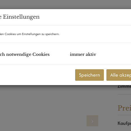
 Einstellungen
en Cookies um Einstellungen zu speichern.
t mit 2 Balkone
ch notwendige Cookies
immer aktiv
Eck
Kaufp
Speichern
Alle akze
Fläch
Zimm
Pre
Kaufpr