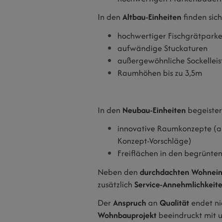
In den
Altbau-Einheiten
finden sich
hochwertiger Fischgrätparke
aufwändige Stuckaturen
außergewöhnliche Sockelleis
Raumhöhen bis zu 3,5m
In den
Neubau-Einheiten
begeiste
innovative Raumkonzepte (au
Konzept-Vorschläge)
Freiflächen in den begrünte
Neben den
durchdachten Wohnein
zusätzlich
Service-Annehmlichkeit
Der
Anspruch
an
Qualität
endet ni
Wohnbauprojekt
beeindruckt mit