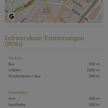
Tiles ©
basemap.at
Infrastruktur/Entfernungen
(POIs)
Verkehr
Bus
500 m
U-Bahn
1000 m
Straßenbahn / Bus
500 m
Gesundheit
Arzt
500 m
Apotheke
500 m