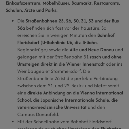
Einkaufszentrum, Möbelhäuser, Baumarkt, Restaurants,
Schulen, Ärzte und Parks.
Die
Straßenbahnen 25, 26, 30, 31, 33 und der Bus
36a
befinden sich fast vor der Haustüre. So
erreichen Sie in wenigen Minuten den
Bahnhof
Floridsdorf
(
U-Bahnlinie U6, div. S-Bahn
,
Regionalzüge) sowie die
Alte und Neue Donau
und
gelangen mit der Straßenbahn 31
rasch und ohne
Umsteigen direkt in die Wiener Innenstadt
oder ins
Weinbaugebiet Stammersdorf. Die
Straßenbahnlinie 26 ist die
perfekte Verbindung
zwischen dem 21. und 22. Bezirk
und bietet somit
eine
direkte Anbindung an die Vienna International
School, die Japanische Internationale Schule, die
veterinärmedizinische Universität
und den
Campus Donaufeld.
Mit der Schnellbahn vom Bahnhof Floridsdorf
erreichen sie auch ohne Umsteigen den
Flughafen