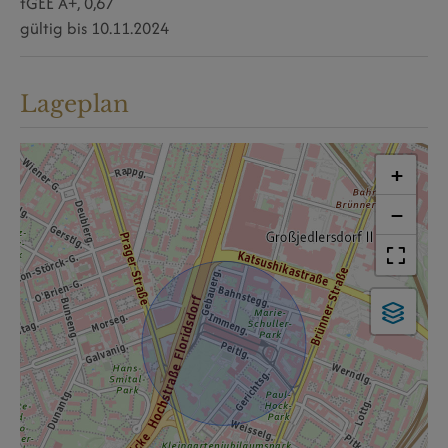
fGEE
A+, 0,67
gültig bis
10.11.2024
Lageplan
+
−