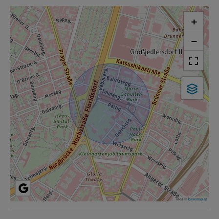
+
−
Tiles ©
basemap.at