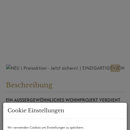
Beschreibung
EIN AUSSERGEWÖHNLICHES WOHNPROJEKT VERDIENT
EIN AUSSERGEWÖHNLICHES ANGEBOT
Cookie Einstellungen
Mit der bevorstehenden
Fertigstellung dieses
besonderen Bauvorhabens Ende August 2026
öffnet sich
Wir verwenden Cookies um Einstellungen zu speichern.