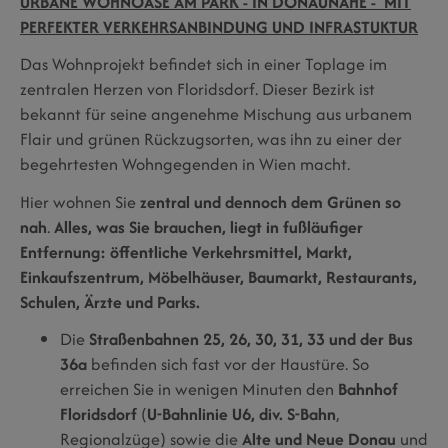
URBANE WOHNOASE AM PARK - IN DONAUNÄHE - MIT
PERFEKTER VERKEHRSANBINDUNG UND INFRASTUKTUR
Das Wohnprojekt befindet sich in einer Toplage im
zentralen Herzen von Floridsdorf. Dieser Bezirk ist
bekannt für seine angenehme Mischung aus urbanem
Flair und grünen Rückzugsorten, was ihn zu einer der
begehrtesten Wohngegenden in Wien macht.
Hier wohnen Sie
zentral und dennoch dem Grünen so
nah
.
Alles, was Sie brauchen, liegt in fußläufiger
Entfernung:
öffentliche Verkehrsmittel, Markt,
Einkaufszentrum, Möbelhäuser, Baumarkt, Restaurants,
Schulen, Ärzte und Parks.
Die
Straßenbahnen 25, 26, 30, 31, 33 und der Bus
36a
befinden sich fast vor der Haustüre. So
erreichen Sie in wenigen Minuten den
Bahnhof
Floridsdorf
(
U-Bahnlinie U6, div. S-Bahn
,
Regionalzüge) sowie die
Alte und Neue Donau
und