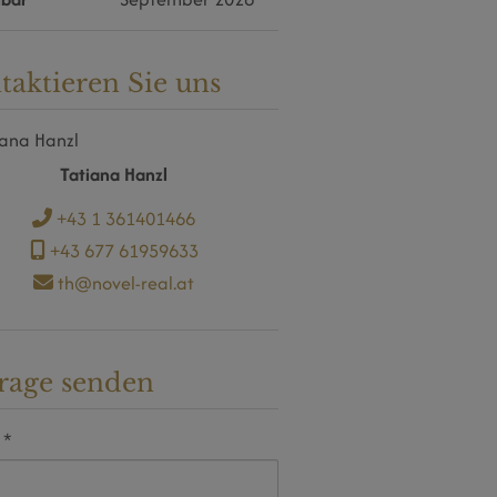
taktieren Sie uns
Tatiana Hanzl
+43 1 361401466
+43 677 61959633
th@novel-real.at
rage senden