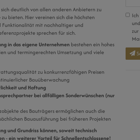
 sich deutlich von allen anderen Anbietern zu
Ich
zu bieten. Hier vereinen sich die höchsten
und
 Funktionalität mit nachhaltiger und
zur
eferenzprojekte sprechen für sich.
Mar
tung in das eigene Unternehmen
bestehen ein hohes
eien und termingerechten Umsetzung und viele
S
attungsqualität zu konkurrenzfähigen Preisen
tinuierlicher Bauüberwachung
lichkeit und Haftung
Ansprechpartner bei allfälligen Sonderwünschen (nur
zobjekte des Bauträgers ermöglichen auch die
tsächlichen Bauausführung bei früheren Projekten
ng und Grundriss können, soweit technisch
n - ein weiterer Vorteil für Schnellentschlossene!