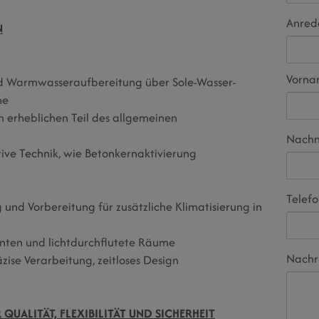
Anred
N
Vorn
nd Warmwasseraufbereitung über Sole-Wasser-
me
n erheblichen Teil des allgemeinen
Nach
ive Technik, wie Betonkernaktivierung
Telef
nd Vorbereitung für zusätzliche Klimatisierung in
onten und lichtdurchflutete Räume
Nachr
zise Verarbeitung, zeitloses Design
 QUALITÄT, FLEXIBILITÄT UND SICHERHEIT