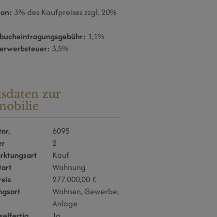
ion:
3% des Kaufpreises zzgl. 20%
bucheintragungsgebühr:
1,1%
erwerbsteuer:
3,5%
isdaten zur
obilie
nr.
6095
er
2
rktungsart
Kauf
tart
Wohnung
reis
277.000,00 €
ngsart
Wohnen
Gewerbe
Anlage
selfertig
Ja