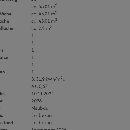
2
e
ca. 45,01 m
2
läche
ca. 45,01 m
2
läche
ca. 45,01 m
2
afläche
ca. 2,2 m
1
1
en
1
lätze
1
1
en
1
2
B, 31.9 kWh/m
a
A+, 0,67
bis
10.11.2024
hr
2026
t
Neubau
nd
Erstbezug
ustand
Erstbezug
hbar
September 2026