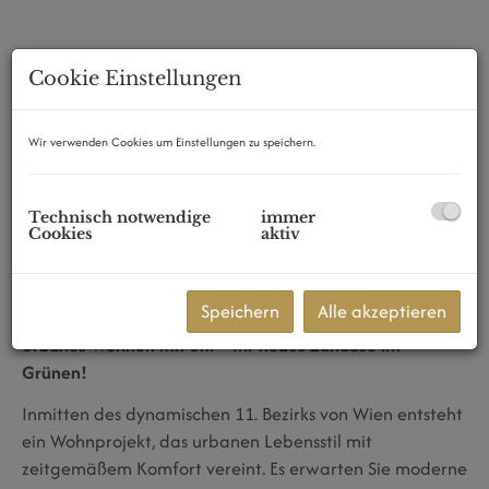
Cookie Einstellungen
Wir verwenden Cookies um Einstellungen zu speichern.
Technisch notwendige
immer
Cookies
aktiv
Beschreibung
Speichern
Alle akzeptieren
Urbanes Wohnen mit Stil – Ihr neues Zuhause im
Grünen!
Inmitten des dynamischen 11. Bezirks von Wien entsteht
ein Wohnprojekt, das urbanen Lebensstil mit
zeitgemäßem Komfort vereint. Es erwarten Sie moderne