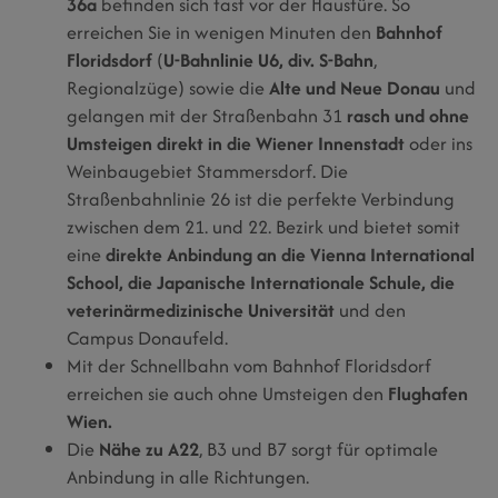
36a
befinden sich fast vor der Haustüre. So
erreichen Sie in wenigen Minuten den
Bahnhof
Floridsdorf
(
U-Bahnlinie U6, div. S-Bahn
,
Regionalzüge) sowie die
Alte und Neue Donau
und
gelangen mit der Straßenbahn 31
rasch und ohne
Umsteigen direkt in die Wiener Innenstadt
oder ins
Weinbaugebiet Stammersdorf. Die
Straßenbahnlinie 26 ist die
perfekte Verbindung
zwischen dem 21. und 22. Bezirk
und bietet somit
eine
direkte Anbindung an die Vienna International
School, die Japanische Internationale Schule, die
veterinärmedizinische Universität
und den
Campus Donaufeld.
Mit der Schnellbahn vom Bahnhof Floridsdorf
erreichen sie auch ohne Umsteigen den
Flughafen
Wien.
Die
Nähe zu A22
, B3 und B7 sorgt für optimale
Anbindung in alle Richtungen.