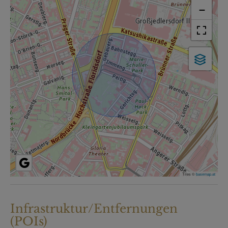
−
Tiles ©
basemap.at
Infrastruktur/Entfernungen
(POIs)