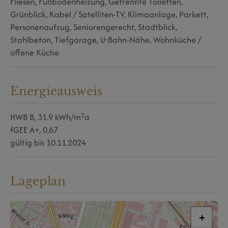
Fliesen
Fußbodenheizung
Getrennte Toiletten
Grünblick
Kabel / Satelliten-TV
Klimaanlage
Parkett
Personenaufzug
Seniorengerecht
Stadtblick
Stahlbeton
Tiefgarage
U-Bahn-Nähe
Wohnküche /
offene Küche
Energieausweis
2
HWB
B, 31.9 kWh/m
a
fGEE
A+, 0,67
gültig bis
10.11.2024
Lageplan
+