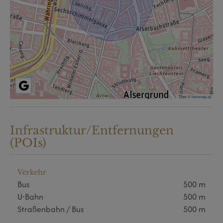
Tiles ©
basemap.at
Infrastruktur/Entfernungen
(POIs)
Verkehr
Bus
500 m
U-Bahn
500 m
Straßenbahn / Bus
500 m