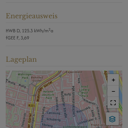
Energieausweis
2
HWB
D, 125.3 kWh/m
a
fGEE
F, 3,69
Lageplan
+
−