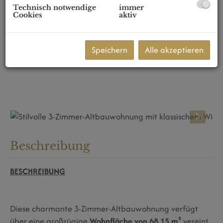
Technisch notwendige
immer
Cookies
aktiv
Speichern
Alle akzeptieren
Beschreibung
BESCHREIBUNG
Diese charmante 3-Zimmer-Altbauwohnung verfügt
über eine großzügige
Wohnfläche von 68,15 m²
vereint