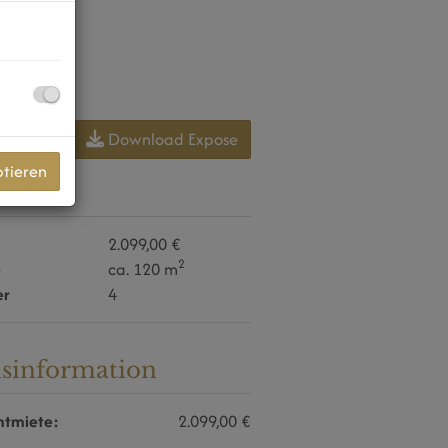
Download Expose
ptieren
daten
2.099,00 €
2
e
ca. 120 m
er
4
isinformation
tmiete:
2.099,00 €