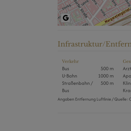
Infrastruktur/Entfer
Verkehr
Ges
Bus
500 m
Arz
U-Bahn
1000 m
Apo
Straßenbahn /
500 m
Klin
Bus
Kra
Angaben Entfernung Luftlinie / Quelle