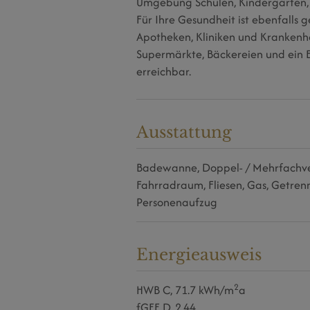
Umgebung Schulen, Kindergärten, 
Für Ihre Gesundheit ist ebenfalls 
Apotheken, Kliniken und Krankenh
Supermärkte, Bäckereien und ein 
erreichbar.
Ausstattung
Badewanne
Doppel- / Mehrfachv
Fahrradraum
Fliesen
Gas
Getrenn
Personenaufzug
Energieausweis
2
HWB
C, 71.7 kWh/m
a
fGEE
D, 2,44