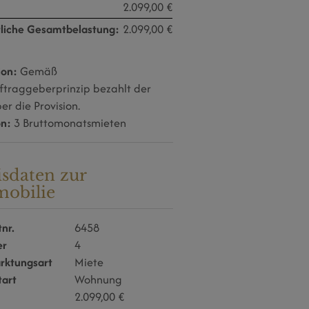
:
2.099,00 €
liche Gesamtbelastung:
2.099,00 €
ion:
Gemäß
ftraggeberprinzip bezahlt der
r die Provision.
on:
3 Bruttomonatsmieten
isdaten zur
obilie
nr.
6458
er
4
rktungsart
Miete
tart
Wohnung
2.099,00 €