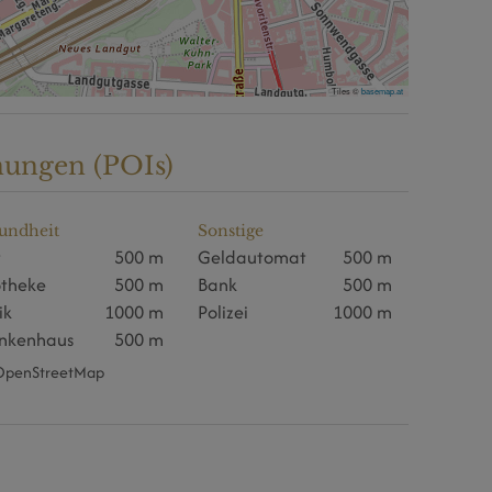
Tiles ©
basemap.at
nungen (POIs)
undheit
Sonstige
t
500 m
Geldautomat
500 m
theke
500 m
Bank
500 m
ik
1000 m
Polizei
1000 m
nkenhaus
500 m
: OpenStreetMap