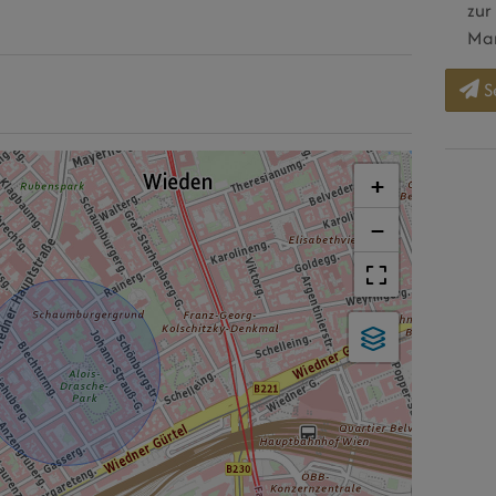
zur
Mar
S
+
−