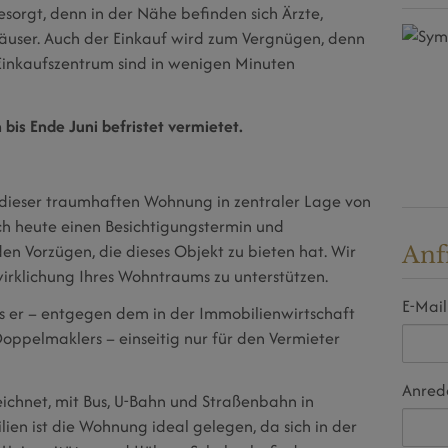
gesorgt, denn in der Nähe befinden sich Ärzte,
äuser. Auch der Einkauf wird zum Vergnügen, denn
Einkaufszentrum sind in wenigen Minuten
is Ende Juni befristet vermietet.
n dieser traumhaften Wohnung in zentraler Lage von
ch heute einen Besichtigungstermin und
den Vorzügen, die dieses Objekt zu bieten hat. Wir
Anf
wirklichung Ihres Wohntraums zu unterstützen.
E-Mail
s er – entgegen dem in der Immobilienwirtschaft
ppelmaklers – einseitig nur für den Vermieter
Anred
ichnet, mit Bus, U-Bahn und Straßenbahn in
ien ist die Wohnung ideal gelegen, da sich in der