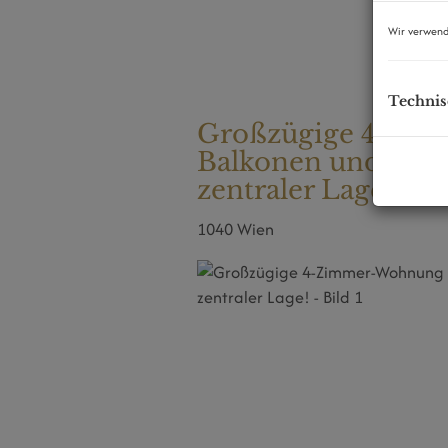
Wir verwend
Technis
Großzügige 4-Zi
Balkonen und hoch
zentraler Lage!
1040 Wien