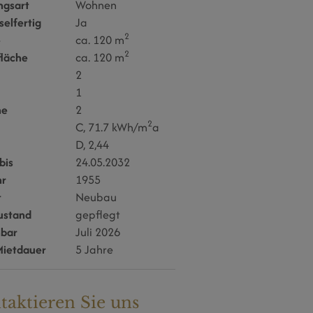
ngsart
Wohnen
selfertig
Ja
2
e
ca. 120 m
2
läche
ca. 120 m
2
1
ne
2
2
C, 71.7 kWh/m
a
D, 2,44
bis
24.05.2032
hr
1955
t
Neubau
ustand
gepflegt
hbar
Juli 2026
Mietdauer
5 Jahre
taktieren Sie uns