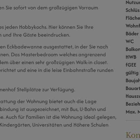
Nutzu
n Sie sofort von dem großzügigen Vorraum
Schlüs
Fläch
Wohnf
es jeden Hobbykochs. Hier können Sie Ihre
Bäder
en und Ihre Gäste beeindrucken.
WC
ßen Eckbadewanne ausgestattet, in der Sie nach
Balko
nnen. Das Masterbedroom welches angrenzend
HWB
em über einen sehr großzügigen Walk-in closet.
fGEE
erichtet und eine in die leise Einbahnstraße runden
gültig 
Bauja
Bauar
nnenhof Stellplätze zur Verfügung.
Hausz
attung der Wohnung bietet auch die Lage
Bezie
nbindung ist ausgezeichnet, mit Bus, U-Bahn und
Max. 
. Auch für Familien ist die Wohnung ideal gelegen,
Kindergärten, Universitäten und Höhere Schulen
Kon