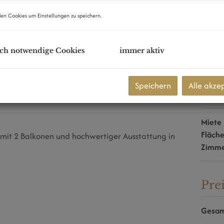
en Cookies um Einstellungen zu speichern.
ch notwendige Cookies
immer aktiv
mmer-Wohnung mit 2
wertiger Ausstattung in
Speichern
Alle akze
Eck
Miete
Fläch
Zimm
Pre
Gesam