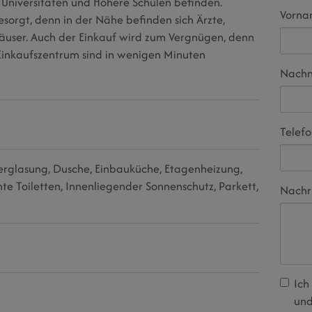
Universitäten und Höhere Schulen befinden.
Vorn
gesorgt, denn in der Nähe befinden sich Ärzte,
äuser. Auch der Einkauf wird zum Vergnügen, denn
Einkaufszentrum sind in wenigen Minuten
Nach
Telef
erglasung
Dusche
Einbauküche
Etagenheizung
te Toiletten
Innenliegender Sonnenschutz
Parkett
Nachr
Ich
und