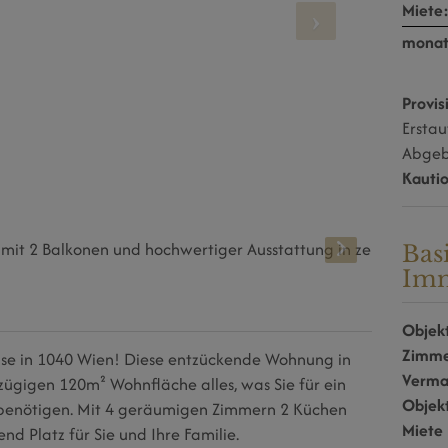
Miete
monat
Provis
Erstau
Abgebe
Kauti
Bas
Imm
Objekt
Zimm
se in 1040 Wien! Diese entzückende Wohnung in
Verma
zügigen 120m² Wohnfläche alles, was Sie für ein
Objek
n benötigen. Mit 4 geräumigen Zimmern 2 Küchen
Miete
nd Platz für Sie und Ihre Familie.