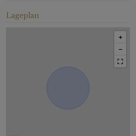
Lageplan
+
−