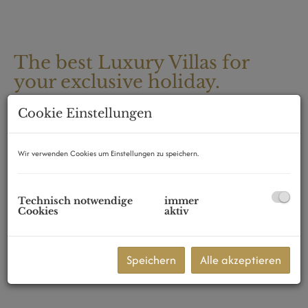
The best Luxury Villas for
your exclusive holiday.
07021 Porto Cervo
Cookie Einstellungen
Wir verwenden Cookies um Einstellungen zu speichern.
Technisch notwendige
immer
Cookies
aktiv
Speichern
Alle akzeptieren